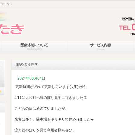
イトです。
鯉のぼり見学
2024年06月04日
更新時期が遅れて更新しています( ﾉД`)ｼｸｼｸ…
5/11に大和町へ鯉のぼり見学に行きました🎏
こどもの日は過ぎていましたが、
来客は多く、駐車場もギリギリで停めれました🚙
泳ぐ鯉のぼりを見て利用者様も喜び、