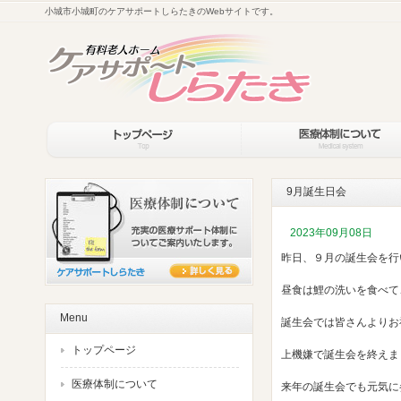
小城市小城町のケアサポートしらたきのWebサイトです。
9月誕生日会
2023年09月08日
昨日、９月の誕生会を行
昼食は鯉の洗いを食べて
Menu
誕生会では皆さんよりお
トップページ
上機嫌で誕生会を終えまし
医療体制について
来年の誕生会でも元気に