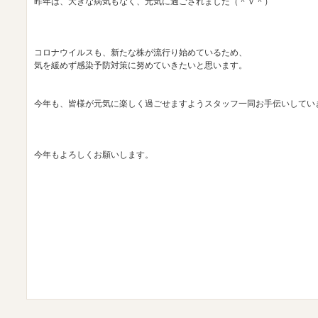
昨年は、大きな病気もなく、元気に過ごされました（＾ｖ＾）
コロナウイルスも、新たな株が流行り始めているため、
気を緩めず感染予防対策に努めていきたいと思います。
今年も、皆様が元気に楽しく過ごせますようスタッフ一同お手伝いしてい
今年もよろしくお願いします。